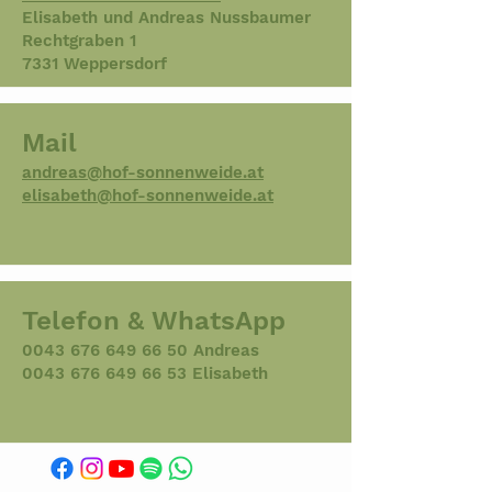
Elisabeth und Andreas Nussbaumer
Rechtgraben 1
7331 Weppersdorf
Mail
andreas@hof-sonnenweide.at
elisabeth@hof-sonnenweide.at
Telefon & WhatsApp
0043 676 649 66 50
Andreas
0043 676 649 66 53 Elisabeth